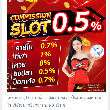
เพราะเหตุไร เกมสล็อต ถึงถูกมองว่าเป็นเกมแห่งความ
รื่นเริงใจมากยิ่งกว่าเกมพนันอื่นๆ