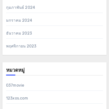
กุมภาพันธ์ 2024
มกราคม 2024
ธันวาคม 2023
พฤศจิกายน 2023
หมวดหมู่
037movie
123xos.com