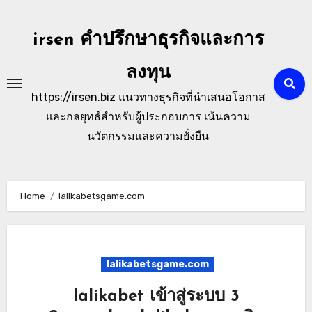
Skip
to
irsen คำปรึกษาธุรกิจและการ
content
ลงทุน
https://irsen.biz แนวทางธุรกิจที่นำเสนอโอกาส
และกลยุทธ์สำหรับผู้ประกอบการ เน้นความ
นวัตกรรมและความยั่งยืน
Home
lalikabetsgame.com
lalikabetsgame.com
lalikabet เข้าสู่ระบบ 3