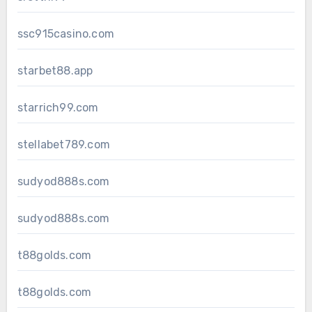
ssc915casino.com
starbet88.app
starrich99.com
stellabet789.com
sudyod888s.com
sudyod888s.com
t88golds.com
t88golds.com