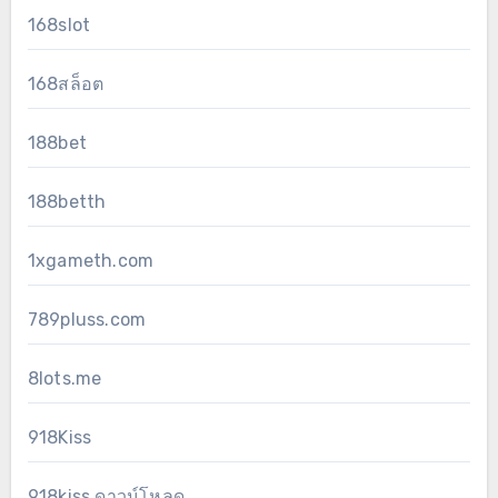
168slot
168สล็อต
188bet
188betth
1xgameth.com
789pluss.com
8lots.me
918Kiss
918kiss ดาวน์โหลด