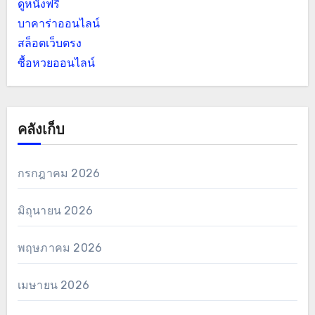
ดูหนังฟรี
บาคาร่าออนไลน์
สล็อตเว็บตรง
ซื้อหวยออนไลน์
คลังเก็บ
กรกฎาคม 2026
มิถุนายน 2026
พฤษภาคม 2026
เมษายน 2026