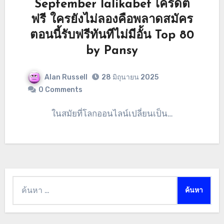
September lalikabet เครดิต
ฟรี ใครยังไม่ลองคือพลาดสมัคร
ตอนนี้รับฟรีทันทีไม่มีอั้น Top 80
by Pansy
Alan Russell
28 มิถุนายน 2025
0 Comments
ในสมัยที่โลกออนไลน์เปลี่ยนเป็น…
ค้นหา
สำหรับ: