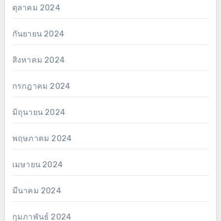
ตุลาคม 2024
กันยายน 2024
สิงหาคม 2024
กรกฎาคม 2024
มิถุนายน 2024
พฤษภาคม 2024
เมษายน 2024
มีนาคม 2024
กุมภาพันธ์ 2024