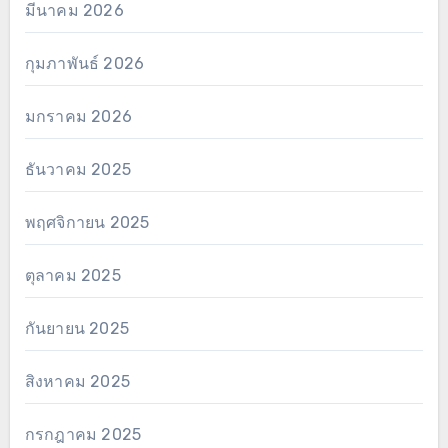
มีนาคม 2026
กุมภาพันธ์ 2026
มกราคม 2026
ธันวาคม 2025
พฤศจิกายน 2025
ตุลาคม 2025
กันยายน 2025
สิงหาคม 2025
กรกฎาคม 2025