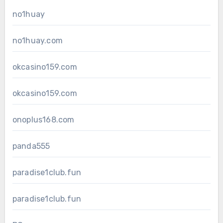
no1huay
no1huay.com
okcasino159.com
okcasino159.com
onoplus168.com
panda555
paradise1club.fun
paradise1club.fun