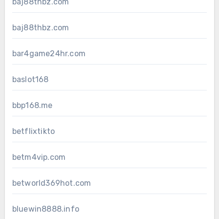
baj88thbz.com
baj88thbz.com
bar4game24hr.com
baslot168
bbp168.me
betflixtikto
betm4vip.com
betworld369hot.com
bluewin8888.info