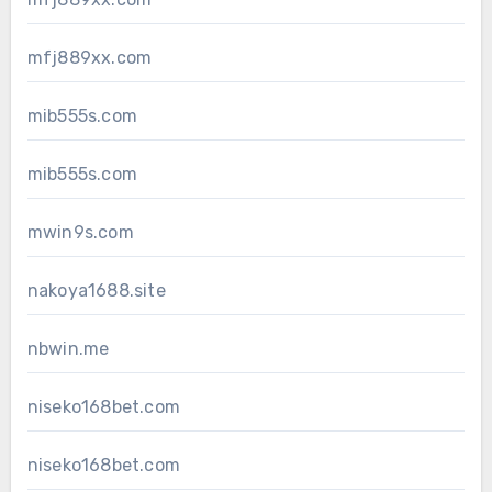
mfj889xx.com
mib555s.com
mib555s.com
mwin9s.com
nakoya1688.site
nbwin.me
niseko168bet.com
niseko168bet.com