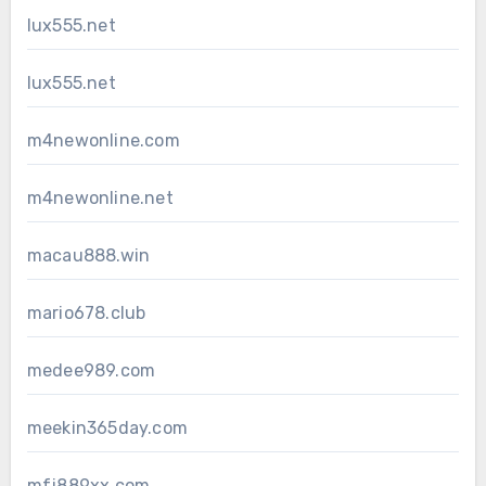
lux555.net
lux555.net
m4newonline.com
m4newonline.net
macau888.win
mario678.club
medee989.com
meekin365day.com
mfj889xx.com