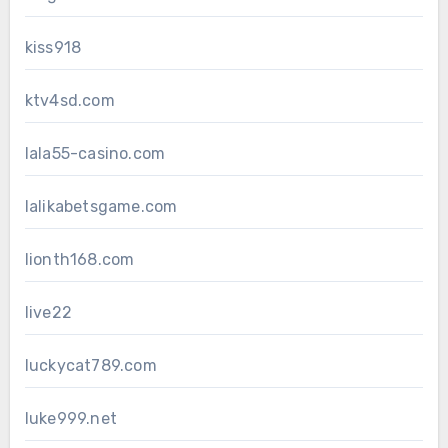
kiss918
ktv4sd.com
lala55-casino.com
lalikabetsgame.com
lionth168.com
live22
luckycat789.com
luke999.net