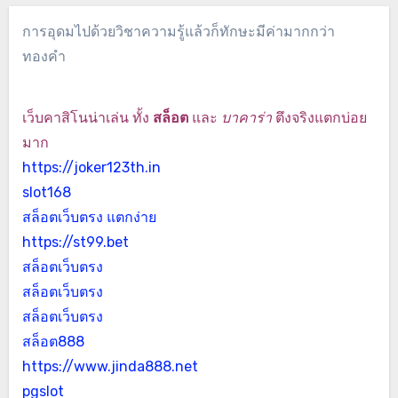
การอุดมไปด้วยวิชาความรู้แล้วก็ทักษะมีค่ามากกว่า
ทองคำ
เว็บคาสิโนน่าเล่น ทั้ง
สล็อต
และ
บาคาร่า
ตึงจริงแตกบ่อย
มาก
https://joker123th.in
slot168
สล็อตเว็บตรง แตกง่าย
https://st99.bet
สล็อตเว็บตรง
สล็อตเว็บตรง
สล็อตเว็บตรง
สล็อต888
https://www.jinda888.net
pgslot