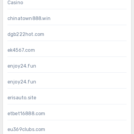
Casino
chinatown888.win
dgb222hot.com
ek4567.com
enjoy24.fun
enjoy24.fun
erisauto.site
etbet16888.com
eu369clubs.com