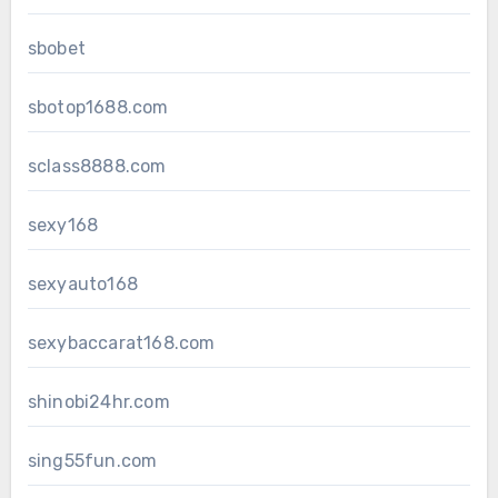
sbobet
sbotop1688.com
sclass8888.com
sexy168
sexyauto168
sexybaccarat168.com
shinobi24hr.com
sing55fun.com