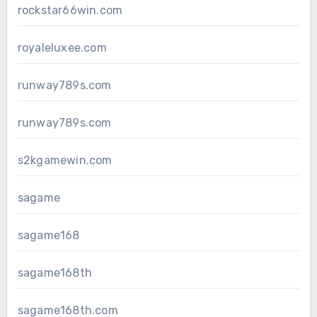
rockstar66win.com
royaleluxee.com
runway789s.com
runway789s.com
s2kgamewin.com
sagame
sagame168
sagame168th
sagame168th.com