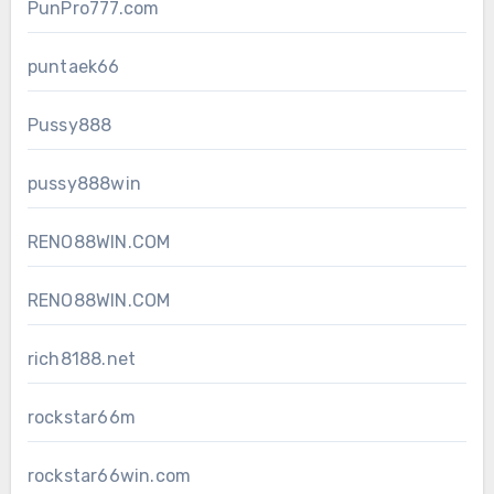
PunPro777.com
puntaek66
Pussy888
pussy888win
RENO88WIN.COM
RENO88WIN.COM
rich8188.net
rockstar66m
rockstar66win.com