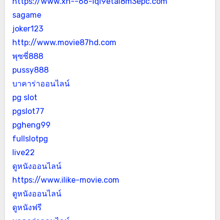
https://www.xn--66-lqi9etal8m3epc.com
sagame
joker123
http://www.movie87hd.com
พุซซี่888
pussy888
บาคาร่าออนไลน์
pg slot
pgslot77
pgheng99
fullslotpg
live22
ดูหนังออนไลน์
https://www.ilike-movie.com
ดูหนังออนไลน์
ดูหนังฟรี