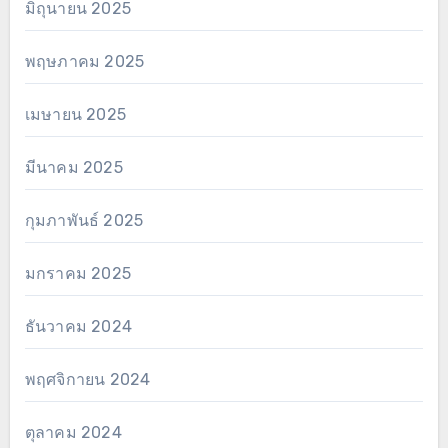
มิถุนายน 2025
พฤษภาคม 2025
เมษายน 2025
มีนาคม 2025
กุมภาพันธ์ 2025
มกราคม 2025
ธันวาคม 2024
พฤศจิกายน 2024
ตุลาคม 2024