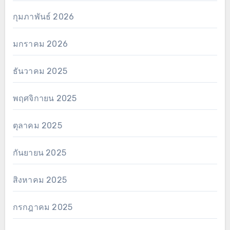
กุมภาพันธ์ 2026
มกราคม 2026
ธันวาคม 2025
พฤศจิกายน 2025
ตุลาคม 2025
กันยายน 2025
สิงหาคม 2025
กรกฎาคม 2025