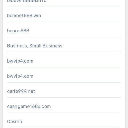
bluewin8888.info
bombet888.win
bonus888
Business, Small Business
bwvip4.com
bwvip4.com
carlo999.net
cashgame168x.com
Casino