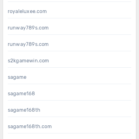
royaleluxee.com
runway789s.com
runway789s.com
s2kgamewin.com
sagame
sagame168
sagame168th
sagame168th.com