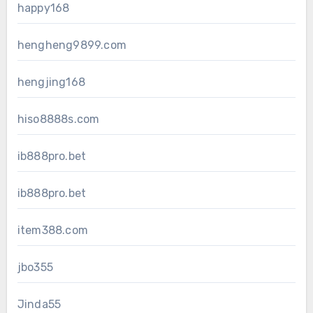
happy168
hengheng9899.com
hengjing168
hiso8888s.com
ib888pro.bet
ib888pro.bet
item388.com
jbo355
Jinda55