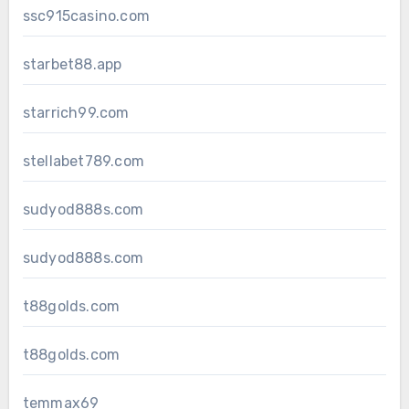
ssc915casino.com
starbet88.app
starrich99.com
stellabet789.com
sudyod888s.com
sudyod888s.com
t88golds.com
t88golds.com
temmax69