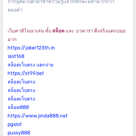
การอุดมไปด้วยวิชาความรู้แล้วก็ทักษะมีค่ามากกว่า
ทองคำ
เว็บคาสิโนน่าเล่น ทั้ง
สล็อต
และ
บาคาร่า
ตึงจริงแตกบ่อย
มาก
https://joker123th.in
slot168
สล็อตเว็บตรง แตกง่าย
https://st99.bet
สล็อตเว็บตรง
สล็อตเว็บตรง
สล็อตเว็บตรง
สล็อต888
https://www.jinda888.net
pgslot
pussy888