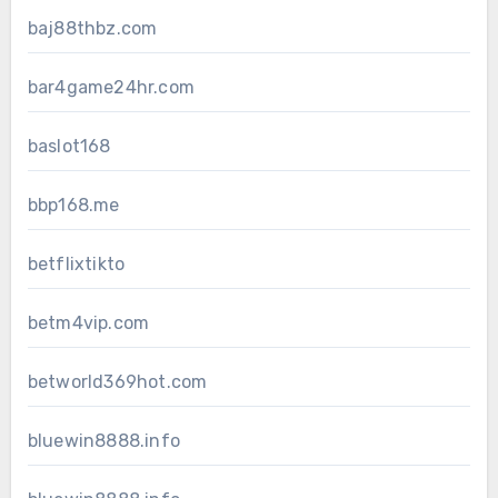
baj88thbz.com
bar4game24hr.com
baslot168
bbp168.me
betflixtikto
betm4vip.com
betworld369hot.com
bluewin8888.info