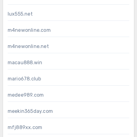
lux555.net
m4newonline.com
m4newonline.net
macau888.win
mario678.club
medee989.com
meekin365day.com
mfj889xx.com