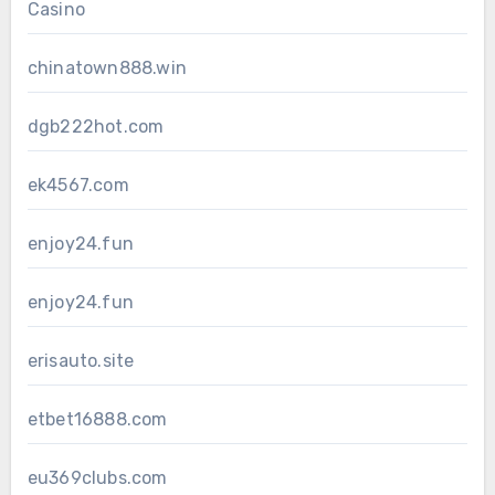
Casino
chinatown888.win
dgb222hot.com
ek4567.com
enjoy24.fun
enjoy24.fun
erisauto.site
etbet16888.com
eu369clubs.com