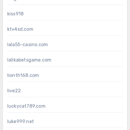
kiss918
ktv4sd.com
lala55-casino.com
lalikabetsgame.com
lionth168.com
live22
luckycat789.com
luke999.net