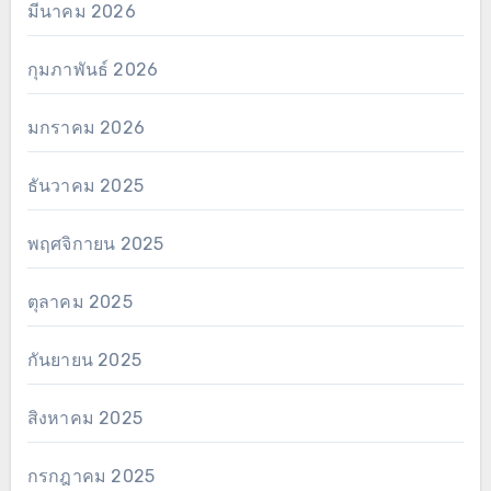
มีนาคม 2026
กุมภาพันธ์ 2026
มกราคม 2026
ธันวาคม 2025
พฤศจิกายน 2025
ตุลาคม 2025
กันยายน 2025
สิงหาคม 2025
กรกฎาคม 2025