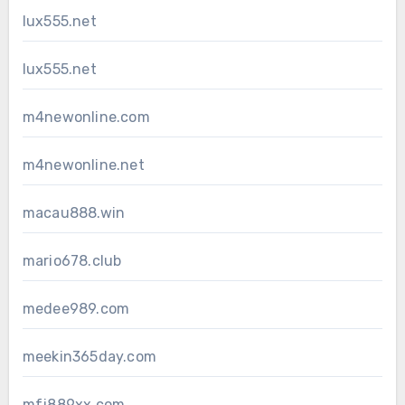
lux555.net
lux555.net
m4newonline.com
m4newonline.net
macau888.win
mario678.club
medee989.com
meekin365day.com
mfj889xx.com