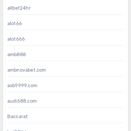
allbet24hr
alot66
alot666
amb888
ambnovabet.com
asb9999.com
audi688.com
Baccarat