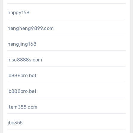
happy168
hengheng9899.com
hengjing168
hiso8888s.com
ib888pro.bet
ib888pro.bet
item388.com
jbo355