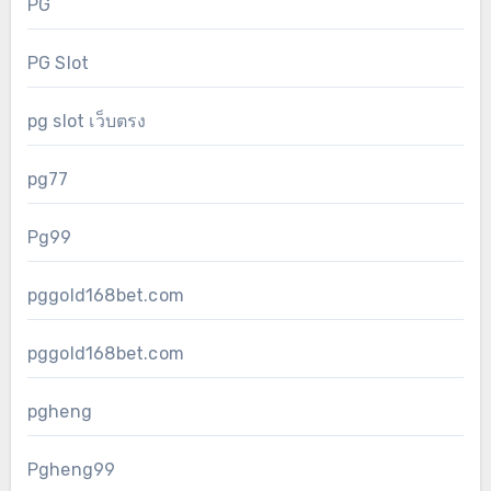
PG
PG Slot
pg slot เว็บตรง
pg77
Pg99
pggold168bet.com
pggold168bet.com
pgheng
Pgheng99