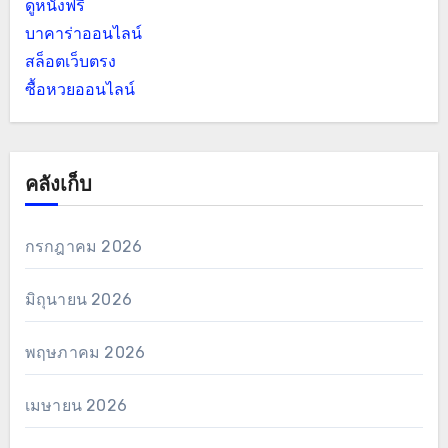
ดูหนังฟรี
บาคาร่าออนไลน์
สล็อตเว็บตรง
ซื้อหวยออนไลน์
คลังเก็บ
กรกฎาคม 2026
มิถุนายน 2026
พฤษภาคม 2026
เมษายน 2026