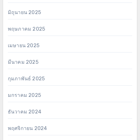
มิถุนายน 2025
พฤษภาคม 2025
เมษายน 2025
มีนาคม 2025
กุมภาพันธ์ 2025
มกราคม 2025
ธันวาคม 2024
พฤศจิกายน 2024