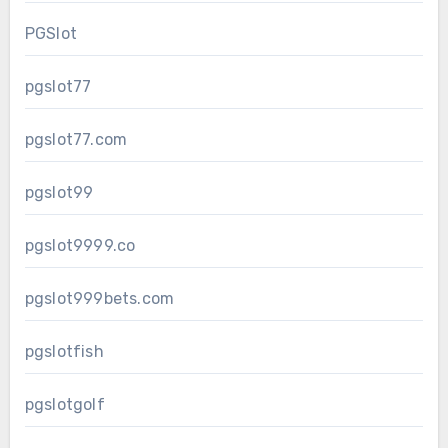
PGSlot
pgslot77
pgslot77.com
pgslot99
pgslot9999.co
pgslot999bets.com
pgslotfish
pgslotgolf