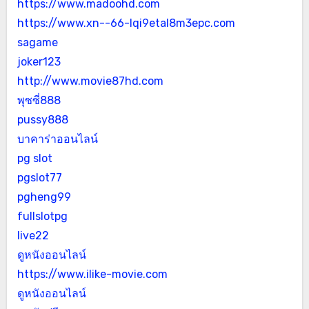
https://www.madoohd.com
https://www.xn--66-lqi9etal8m3epc.com
sagame
joker123
http://www.movie87hd.com
พุซซี่888
pussy888
บาคาร่าออนไลน์
pg slot
pgslot77
pgheng99
fullslotpg
live22
ดูหนังออนไลน์
https://www.ilike-movie.com
ดูหนังออนไลน์