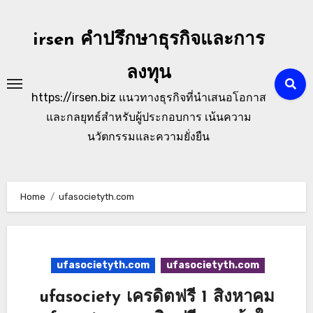
Skip
to
irsen คำปรึกษาธุรกิจและการ
content
ลงทุน
https://irsen.biz แนวทางธุรกิจที่นำเสนอโอกาส
และกลยุทธ์สำหรับผู้ประกอบการ เน้นความ
นวัตกรรมและความยั่งยืน
Home
ufasocietyth.com
ufasocietyth.com
ufasocietyth.com
ufasociety เครดิตฟรี 1 สิงหาคม