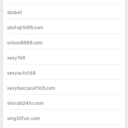
sbobet
sbotop1688.com
sclass8888.com
sexy168
sexyauto168
sexybaccarat168.com
shinobi24hr.com
sing55fun.com