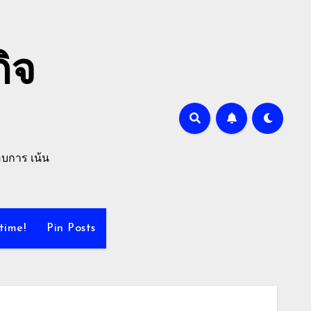
ิจ
อบการ เน้น
time!
Pin Posts