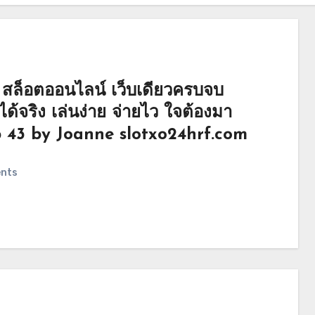
 สล็อตออนไลน์ เว็บเดียวครบจบ
้จริง เล่นง่าย จ่ายไว ใจต้องมา
Top 43 by Joanne slotxo24hrf.com
nts