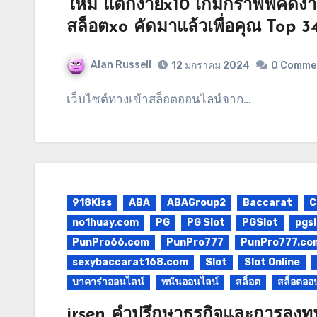
ใหม่ แตกง่ายx10 เกมกราฟฟิคดีงาม
สล็อตxo คัดมาแล้วเพื่อคุณ Top 
Alan Russell
12 มกราคม 2024
0 Comme
เว็บไซต์ทางเข้าสล็อตออนไลน์จาก…
918Kiss
ABA
ABAGroup2
Baccarat
C
no1huay.com
PG
PG Slot
PGSlot
pgs
PunPro66.com
PunPro777
PunPro777.co
sexybaccarat168.com
Slot
Slot Online
บาคาร่าออนไลน์
พนันออนไลน์
สล็อต
สล็อตออ
irsen คำปรึกษาธุรกิจและการลงทุ