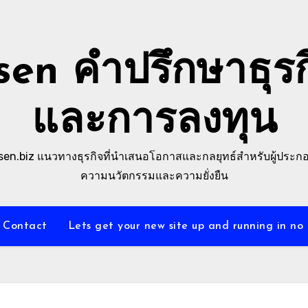
rsen คำปรึกษาธุรก
และการลงทุน
rsen.biz แนวทางธุรกิจที่นำเสนอโอกาสและกลยุทธ์สำหรับผู้ประก
ความนวัตกรรมและความยั่งยืน
Contact
Lets get your new site up and running in no 