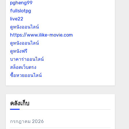
pgheng99
fullslotpg
live22
ดูหนังออนไลน์
https://www.ilike-movie.com
ดูหนังออนไลน์
ดูหนังฟรี
บาคาร่าออนไลน์
สล็อตเว็บตรง
ซื้อหวยออนไลน์
คลังเก็บ
กรกฎาคม 2026